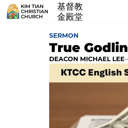
  基督教
KIM TIAN
CHRISTIAN
  金殿堂
CHURCH
SERMON
True Godlin
DEACON MICHAEL LEE