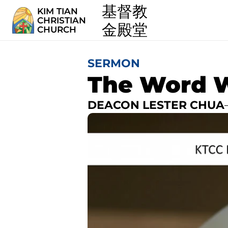
  基督教
KIM TIAN
CHRISTIAN
  金殿堂
CHURCH
SERMON
The Word W
DEACON LESTER CHUA