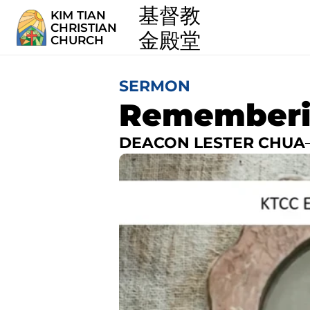
  基督教
KIM TIAN
CHRISTIAN
  金殿堂
CHURCH
SERMON
Rememberin
DEACON LESTER CHUA