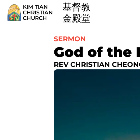
  基督教
KIM TIAN
CHRISTIAN
  金殿堂
CHURCH
SERMON
God of the 
REV CHRISTIAN CHEON