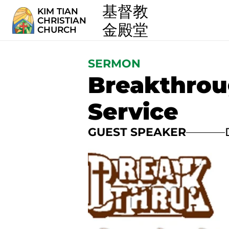
  基督教
KIM TIAN
CHRISTIAN
  金殿堂
CHURCH
SERMON
Breakthrou
Service
GUEST SPEAKER