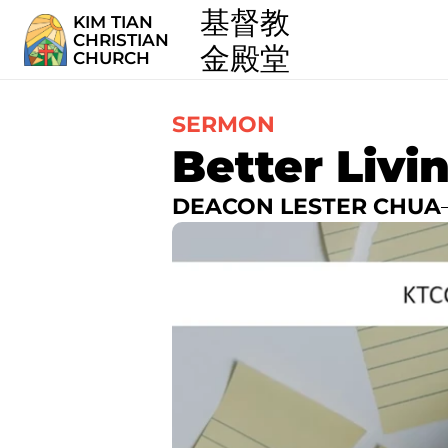
  基督教
KIM TIAN
CHRISTIAN
  金殿堂
CHURCH
SERMON
Better Livi
DEACON LESTER CHUA